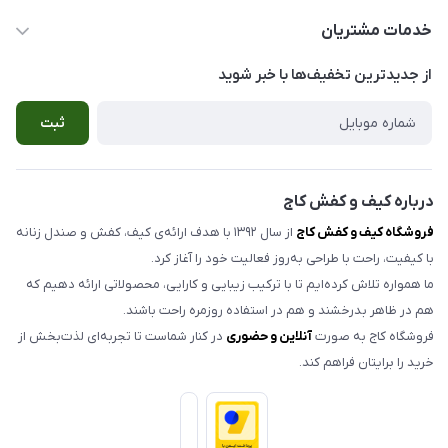
info@kajjshoe.com
کفش زنانه
خدمات مشتریان
بوشهر ، خیابان سنگی ، ابتدای کوچه گلخونه ، کیف و کفش کاج
صندل زنانه
راهنمای سفارش
از جدید‌ترین تخفیف‌ها با‌ خبر شوید
صندل مردانه
شرایط مرجوعی کالا
ثبت
کیف زنانه
حریم خصوصی
اکسسوری
تماس با ما
مدلهای تک سایز و حراجی
درباره کیف و کفش کاج
فروشگاه کیف و کفش کاج
از سال ۱۳۹۲ با هدف ارائه‌ی کیف، کفش و صندل زنانه
با کیفیت، راحت با طراحی به‌روز فعالیت خود را آغاز کرد.
ما همواره تلاش کرده‌ایم تا با ترکیب زیبایی و کارایی، محصولاتی ارائه دهیم که
هم در ظاهر بدرخشند و هم در استفاده روزمره راحت باشند.
فروشگاه کاج به صورت
آنلاین و حضوری
در کنار شماست تا تجربه‌ای لذت‌بخش از
خرید را برایتان فراهم کند.