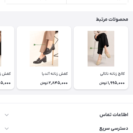
محصولات مرتبط
کالج زنانه ناتالی
کفش زنانه آندیا
کفش زنا
45,000
2,845,000
1,995,000
تومان
تومان
اطلاعات تماس
077-33554913-09056762436
دسترسی سریع