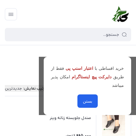
کیف و کفش کاج
/
صندل زنانه
خرید اقساطی با
اعتبار اسنپ پی
فقط از
صندل زنانه
طریق
دایرکت پیچ اینستاگرام
امکان پذیر
میباشد
فیلتر محصولات
ترتیب نمایش
:
جدیدترین
بستن
صندل جلوبسته زنانه وینر
1,995,000