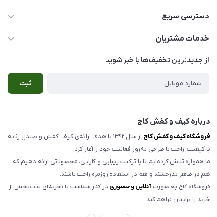
077-33554913-09056762436
دسترسی سریع
info@kajjshoe.com
کفش زنانه
خدمات مشتریان
بوشهر ، خیابان سنگی ، ابتدای کوچه گلخونه ، کیف و کفش کاج
صندل زنانه
راهنمای سفارش
از جدید‌ترین تخفیف‌ها با‌ خبر شوید
صندل مردانه
شرایط مرجوعی کالا
ثبت
کیف زنانه
حریم خصوصی
اکسسوری
تماس با ما
مدلهای تک سایز و حراجی
درباره کیف و کفش کاج
فروشگاه کیف و کفش کاج
از سال ۱۳۹۲ با هدف ارائه‌ی کیف، کفش و صندل زنانه
با کیفیت، راحت با طراحی به‌روز فعالیت خود را آغاز کرد.
ما همواره تلاش کرده‌ایم تا با ترکیب زیبایی و کارایی، محصولاتی ارائه دهیم که
هم در ظاهر بدرخشند و هم در استفاده روزمره راحت باشند.
فروشگاه کاج به صورت
آنلاین و حضوری
در کنار شماست تا تجربه‌ای لذت‌بخش از
خرید را برایتان فراهم کند.