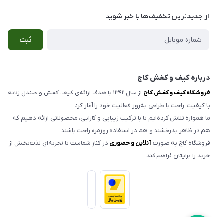
بوشهر ، خیابان سنگی ، ابتدای کوچه گلخونه ، کیف و کفش کاج
صندل زنانه
راهنمای سفارش
از جدید‌ترین تخفیف‌ها با‌ خبر شوید
صندل مردانه
شرایط مرجوعی کالا
ثبت
کیف زنانه
حریم خصوصی
اکسسوری
تماس با ما
مدلهای تک سایز و حراجی
درباره کیف و کفش کاج
فروشگاه کیف و کفش کاج
از سال ۱۳۹۲ با هدف ارائه‌ی کیف، کفش و صندل زنانه
با کیفیت، راحت با طراحی به‌روز فعالیت خود را آغاز کرد.
ما همواره تلاش کرده‌ایم تا با ترکیب زیبایی و کارایی، محصولاتی ارائه دهیم که
هم در ظاهر بدرخشند و هم در استفاده روزمره راحت باشند.
فروشگاه کاج به صورت
آنلاین و حضوری
در کنار شماست تا تجربه‌ای لذت‌بخش از
خرید را برایتان فراهم کند.