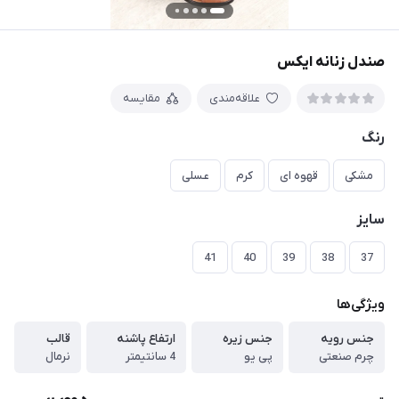
صندل زنانه ایکس
علاقه‌مندی
مقایسه
رنگ
مشکی
قهوه ای
کرم
عسلی
سایز
41
40
39
38
37
ویژگی‌ها
جنس رویه
جنس زیره
ارتفاع پاشنه
قالب
چرم صنعتی
پی یو
4 سانتیمتر
نرمال