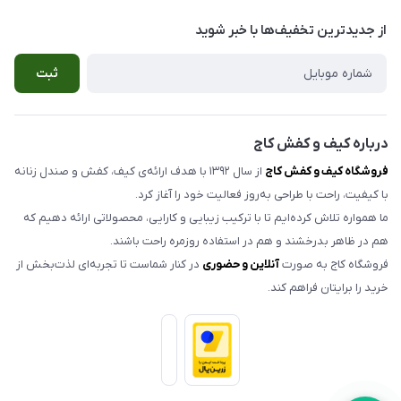
بوشهر ، خیابان سنگی ، ابتدای کوچه گلخونه ، کیف و کفش کاج
صندل زنانه
راهنمای سفارش
از جدید‌ترین تخفیف‌ها با‌ خبر شوید
صندل مردانه
شرایط مرجوعی کالا
ثبت
کیف زنانه
حریم خصوصی
اکسسوری
تماس با ما
مدلهای تک سایز و حراجی
درباره کیف و کفش کاج
فروشگاه کیف و کفش کاج
از سال ۱۳۹۲ با هدف ارائه‌ی کیف، کفش و صندل زنانه
با کیفیت، راحت با طراحی به‌روز فعالیت خود را آغاز کرد.
ما همواره تلاش کرده‌ایم تا با ترکیب زیبایی و کارایی، محصولاتی ارائه دهیم که
هم در ظاهر بدرخشند و هم در استفاده روزمره راحت باشند.
فروشگاه کاج به صورت
آنلاین و حضوری
در کنار شماست تا تجربه‌ای لذت‌بخش از
خرید را برایتان فراهم کند.