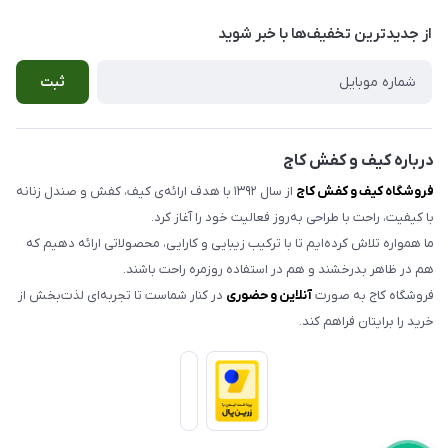
بوشهر ، خیابان سنگی ، ابتدای کوچه گلخونه ، کیف و کفش کاج
صندل زنانه
راهنمای سفارش
از جدید‌ترین تخفیف‌ها با‌ خبر شوید
صندل مردانه
شرایط مرجوعی کالا
ثبت
کیف زنانه
حریم خصوصی
اکسسوری
تماس با ما
مدلهای تک سایز و حراجی
درباره کیف و کفش کاج
فروشگاه کیف و کفش کاج
از سال ۱۳۹۲ با هدف ارائه‌ی کیف، کفش و صندل زنانه
با کیفیت، راحت با طراحی به‌روز فعالیت خود را آغاز کرد.
ما همواره تلاش کرده‌ایم تا با ترکیب زیبایی و کارایی، محصولاتی ارائه دهیم که
هم در ظاهر بدرخشند و هم در استفاده روزمره راحت باشند.
فروشگاه کاج به صورت
آنلاین و حضوری
در کنار شماست تا تجربه‌ای لذت‌بخش از
خرید را برایتان فراهم کند.