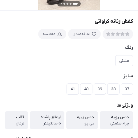
کفش زنانه کراواتی
علاقه‌مندی
مقایسه
رنگ
مشکی
سایز
41
40
39
38
37
ویژگی‌ها
جنس رویه
جنس زیره
ارتفاع پاشنه
قالب
چرم صنعتی
پی یو
6 سانتیمتر
نرمال