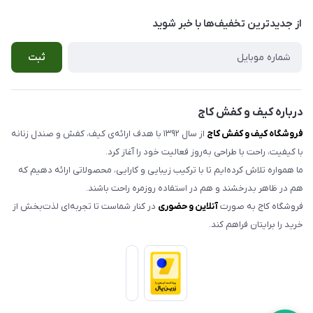
بوشهر ، خیابان سنگی ، ابتدای کوچه گلخونه ، کیف و کفش کاج
صندل زنانه
راهنمای سفارش
از جدید‌ترین تخفیف‌ها با‌ خبر شوید
صندل مردانه
شرایط مرجوعی کالا
ثبت
کیف زنانه
حریم خصوصی
اکسسوری
تماس با ما
مدلهای تک سایز و حراجی
درباره کیف و کفش کاج
فروشگاه کیف و کفش کاج
از سال ۱۳۹۲ با هدف ارائه‌ی کیف، کفش و صندل زنانه
با کیفیت، راحت با طراحی به‌روز فعالیت خود را آغاز کرد.
ما همواره تلاش کرده‌ایم تا با ترکیب زیبایی و کارایی، محصولاتی ارائه دهیم که
هم در ظاهر بدرخشند و هم در استفاده روزمره راحت باشند.
فروشگاه کاج به صورت
آنلاین و حضوری
در کنار شماست تا تجربه‌ای لذت‌بخش از
خرید را برایتان فراهم کند.