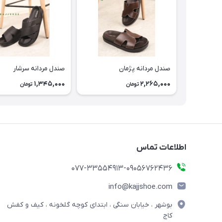
صندل مردانه پژمان
صندل مردانه سرشار
1,345,000
2,265,000
تومان
تومان
اطلاعات تماس
077-33554913-09056762436
info@kajjshoe.com
بوشهر ، خیابان سنگی ، ابتدای کوچه گلخونه ، کیف و کفش
کاج