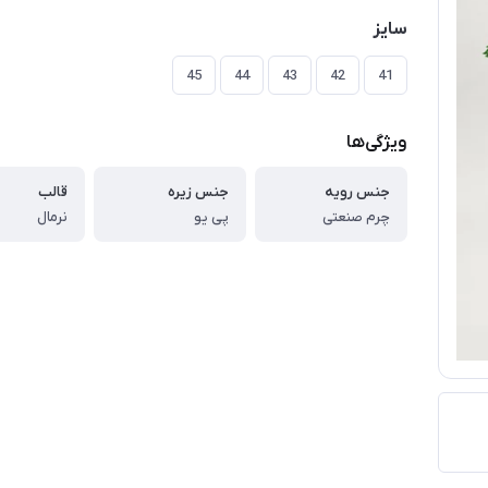
سایز
45
44
43
42
41
ویژگی‌ها
جنس رویه
جنس زیره
قالب
چرم صنعتی
پی یو
نرمال