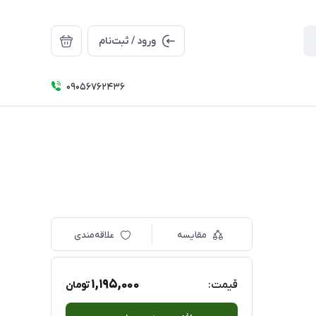
ورود / ثبت‌نام
09056762436
مقایسه
علاقه‌مندی
1,195,000
قیمت:
تومان