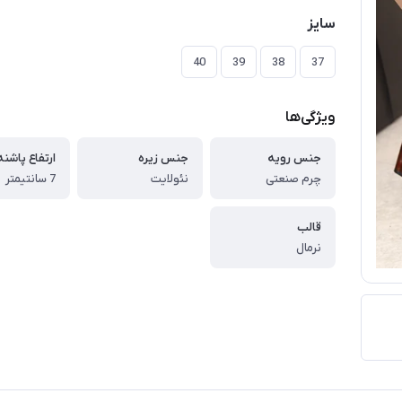
سایز
40
39
38
37
ویژگی‌ها
جنس رویه
جنس زیره
ارتفاع پاشنه
چرم صنعتی
نئولایت
7 سانتیمتر
قالب
نرمال