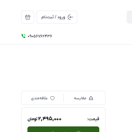
ورود / ثبت‌نام
09056762436
مقایسه
علاقه‌مندی
2,495,000
قیمت:
تومان