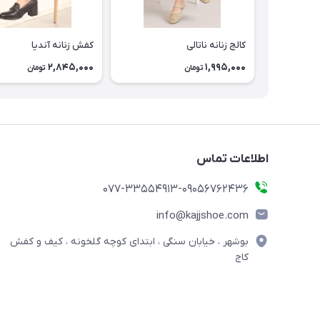
کالج زنانه ناتالی
کفش زنانه آندیا
2,845,000
1,995,000
تومان
تومان
اطلاعات تماس
077-33554913-09056762436
info@kajjshoe.com
بوشهر ، خیابان سنگی ، ابتدای کوچه گلخونه ، کیف و کفش
کاج