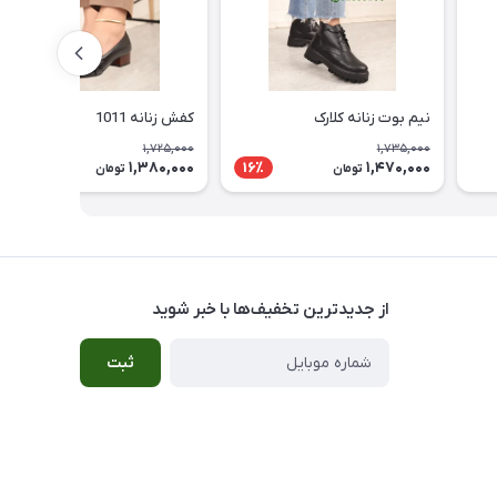
نیم بوت زنانه کلارک
کفش زنانه 1011
1,725,000
1,735,000
1,380,000
1,470,000
20٪
16٪
تومان
تومان
از جدید‌ترین تخفیف‌ها با‌ خبر شوید
ثبت