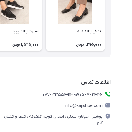
کفش زنانه 454
اسپرت زنانه ویوا
1,525,000
1,295,000
تومان
تومان
اطلاعات تماس
077-33554913-09056762436
info@kajjshoe.com
بوشهر ، خیابان سنگی ، ابتدای کوچه گلخونه ، کیف و کفش
کاج