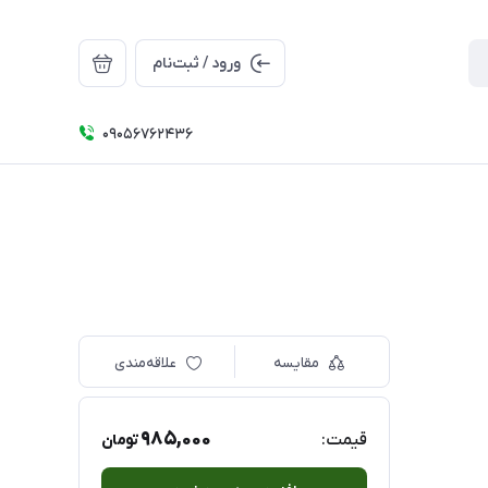
ورود / ثبت‌نام
09056762436
مقایسه
علاقه‌مندی
985,000
قیمت:
تومان