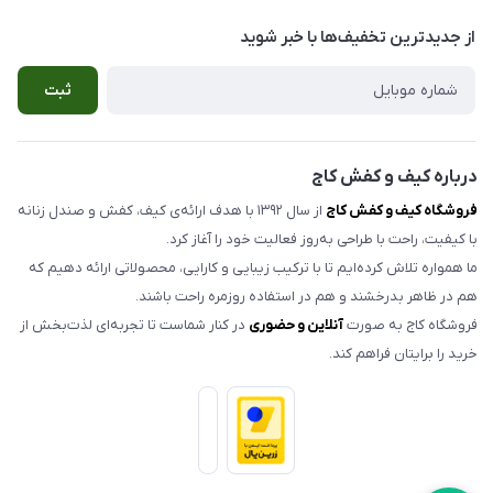
بوشهر ، خیابان سنگی ، ابتدای کوچه گلخونه ، کیف و کفش کاج
صندل زنانه
راهنمای سفارش
از جدید‌ترین تخفیف‌ها با‌ خبر شوید
صندل مردانه
شرایط مرجوعی کالا
ثبت
کیف زنانه
حریم خصوصی
اکسسوری
تماس با ما
مدلهای تک سایز و حراجی
درباره کیف و کفش کاج
فروشگاه کیف و کفش کاج
از سال ۱۳۹۲ با هدف ارائه‌ی کیف، کفش و صندل زنانه
با کیفیت، راحت با طراحی به‌روز فعالیت خود را آغاز کرد.
ما همواره تلاش کرده‌ایم تا با ترکیب زیبایی و کارایی، محصولاتی ارائه دهیم که
هم در ظاهر بدرخشند و هم در استفاده روزمره راحت باشند.
فروشگاه کاج به صورت
آنلاین و حضوری
در کنار شماست تا تجربه‌ای لذت‌بخش از
خرید را برایتان فراهم کند.