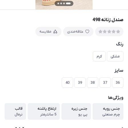
صندل زنانه 498
علاقه‌مندی
مقایسه
رنگ
مشکی
کرم
سایز
40
39
38
37
36
ویژگی‌ها
جنس رویه
جنس زیره
ارتفاع پاشنه
قالب
چرم صنعتی
پی یو
5 سانتیمتر
نرمال