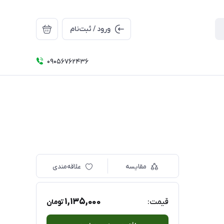
ورود / ثبت‌نام
09056762436
مقایسه
علاقه‌مندی
1,135,000
قیمت:
تومان