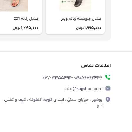
صندل جلوبسته زنانه وینر
صندل زنانه 221
1,245,000
1,995,000
تومان
تومان
اطلاعات تماس
077-33554913-09056762436
info@kajjshoe.com
بوشهر ، خیابان سنگی ، ابتدای کوچه گلخونه ، کیف و کفش
کاج