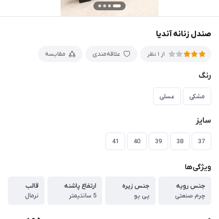
صندل زنانه آندیا
علاقه‌مندی
مقایسه
از 1 نظر
رنگ
مشکی
عسلی
سایز
41
40
39
38
37
ویژگی‌ها
جنس رویه
جنس زیره
ارتفاع پاشنه
قالب
چرم صنعتی
پی یو
5 سانتیمتر
نرمال