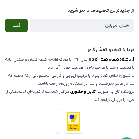
بوشهر ، خیابان سنگی ، ابتدای کوچه گلخونه ، کیف و کفش کاج
صندل زنانه
راهنمای سفارش
از جدید‌ترین تخفیف‌ها با‌ خبر شوید
صندل مردانه
شرایط مرجوعی کالا
ثبت
کیف زنانه
حریم خصوصی
اکسسوری
تماس با ما
مدلهای تک سایز و حراجی
درباره کیف و کفش کاج
فروشگاه کیف و کفش کاج
از سال ۱۳۹۲ با هدف ارائه‌ی کیف، کفش و صندل زنانه
با کیفیت، راحت با طراحی به‌روز فعالیت خود را آغاز کرد.
ما همواره تلاش کرده‌ایم تا با ترکیب زیبایی و کارایی، محصولاتی ارائه دهیم که
هم در ظاهر بدرخشند و هم در استفاده روزمره راحت باشند.
فروشگاه کاج به صورت
آنلاین و حضوری
در کنار شماست تا تجربه‌ای لذت‌بخش از
خرید را برایتان فراهم کند.