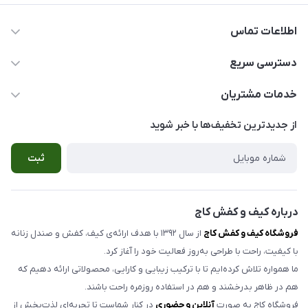
اطلاعات تماس
077-33554913-09056762436
دسترسی سریع
info@kajjshoe.com
کفش زنانه
خدمات مشتریان
بوشهر ، خیابان سنگی ، ابتدای کوچه گلخونه ، کیف و کفش کاج
صندل زنانه
راهنمای سفارش
از جدید‌ترین تخفیف‌ها با‌ خبر شوید
صندل مردانه
شرایط مرجوعی کالا
ثبت
کیف زنانه
حریم خصوصی
اکسسوری
تماس با ما
مدلهای تک سایز و حراجی
درباره کیف و کفش کاج
فروشگاه کیف و کفش کاج
از سال ۱۳۹۲ با هدف ارائه‌ی کیف، کفش و صندل زنانه
با کیفیت، راحت با طراحی به‌روز فعالیت خود را آغاز کرد.
ما همواره تلاش کرده‌ایم تا با ترکیب زیبایی و کارایی، محصولاتی ارائه دهیم که
هم در ظاهر بدرخشند و هم در استفاده روزمره راحت باشند.
فروشگاه کاج به صورت
آنلاین و حضوری
در کنار شماست تا تجربه‌ای لذت‌بخش از