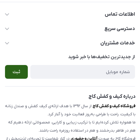
اطلاعات تماس
077-33554913-09056762436
دسترسی سریع
info@kajjshoe.com
کفش زنانه
خدمات مشتریان
بوشهر ، خیابان سنگی ، ابتدای کوچه گلخونه ، کیف و کفش کاج
صندل زنانه
راهنمای سفارش
از جدید‌ترین تخفیف‌ها با‌ خبر شوید
صندل مردانه
شرایط مرجوعی کالا
ثبت
کیف زنانه
حریم خصوصی
اکسسوری
تماس با ما
مدلهای تک سایز و حراجی
درباره کیف و کفش کاج
فروشگاه کیف و کفش کاج
از سال ۱۳۹۲ با هدف ارائه‌ی کیف، کفش و صندل زنانه
با کیفیت، راحت با طراحی به‌روز فعالیت خود را آغاز کرد.
ما همواره تلاش کرده‌ایم تا با ترکیب زیبایی و کارایی، محصولاتی ارائه دهیم که
هم در ظاهر بدرخشند و هم در استفاده روزمره راحت باشند.
فروشگاه کاج به صورت
آنلاین و حضوری
در کنار شماست تا تجربه‌ای لذت‌بخش از